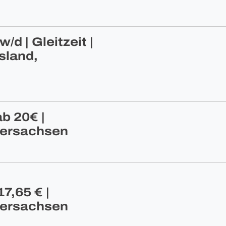
/d | Gleitzeit |
sland,
b 20€ |
dersachsen
7,65 € |
dersachsen