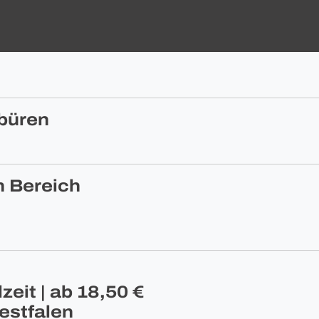
büren
n Bereich
eit | ab 18,50 €
estfalen