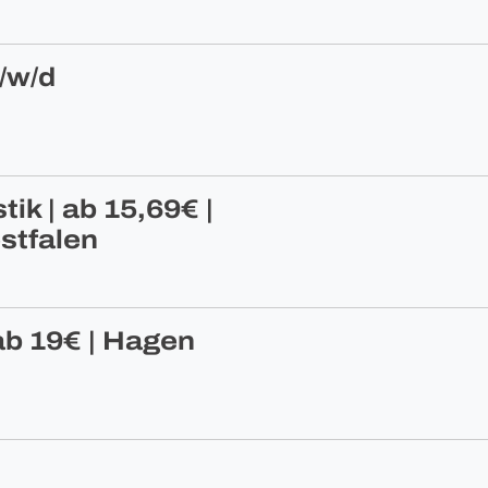
/w/d
tik | ab 15,69€ |
stfalen
ab 19€ | Hagen