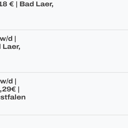
8 € | Bad Laer,
w/d |
 Laer,
w/d |
,29€ |
stfalen